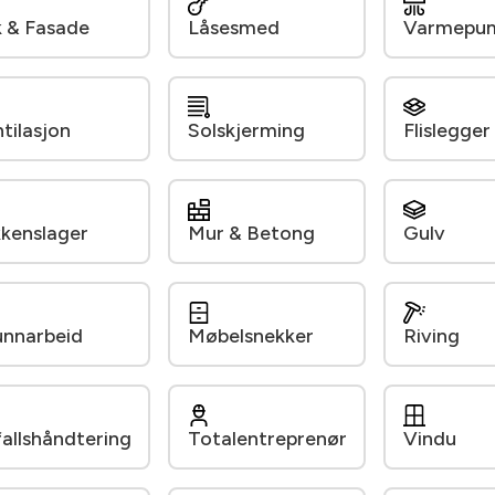
 & Fasade
Låsesmed
Varmepu
tilasjon
Solskjerming
Flislegger
kkenslager
Mur & Betong
Gulv
nnarbeid
Møbelsnekker
Riving
allshåndtering
Totalentreprenør
Vindu