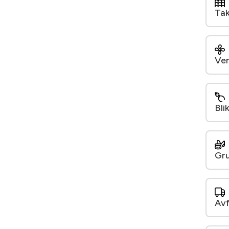
Tak
Ven
Bli
Gru
Avf