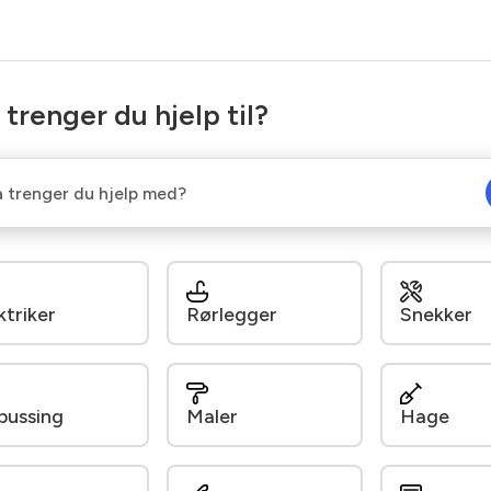
 trenger du hjelp til?
ktriker
Rørlegger
Snekker
pussing
Maler
Hage